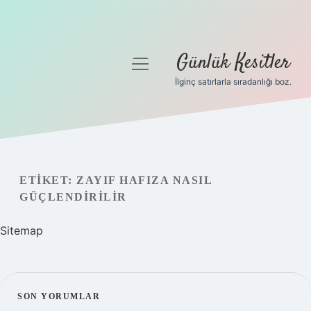
Günlük Kesitler
menüyü
aç
İlginç satırlarla sıradanlığı boz.
Gizlilik Politikası
Hakkımızda
Yasal Uyarı
ETIKET:
ZAYIF HAFIZA NASIL
GÜÇLENDIRILIR
Sitemap
SIDEBAR
SON YORUMLAR