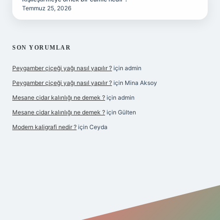
Temmuz 25, 2026
SON YORUMLAR
Peygamber çiçeği yağı nasıl yapılır ?
için
admin
Peygamber çiçeği yağı nasıl yapılır ?
için
Mina Aksoy
Mesane cidar kalınlığı ne demek ?
için
admin
Mesane cidar kalınlığı ne demek ?
için
Gülten
Modern kaligrafi nedir ?
için
Ceyda
riş