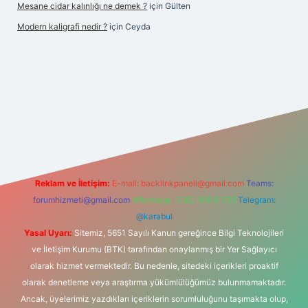
Mesane cidar kalınlığı ne demek ?
için
Gülten
Modern kaligrafi nedir ?
için
Ceyda
 giriş
Reklam ve İletişim:
E-mail:
backlinkpaneli@gmail.com
Teams:
forumhizmeti@gmail.com
Whatsapp: 0262 606 0 726
Telegram:
@karabul
Yasal Uyarı:
Sitemiz, 5651 Sayılı Kanun gereğince Bilgi Teknolojileri
ve İletişim Kurumu (BTK) tarafından onaylanmış bir Yer Sağlayıcı
olarak hizmet vermektedir. Bu nedenle, sitedeki içerikleri proaktif
olarak denetleme veya araştırma yükümlülüğümüz bulunmamaktadır.
Ancak, üyelerimiz yazdıkları içeriklerin sorumluluğunu taşımakta olup,