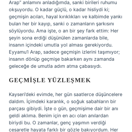
Arap” anlamını anladığımda, sanki birileri ruhumu
okşuyordu. O kadar güçlü, o kadar hisliydi ki;
geçmişin acıları, hayal kırıklıkları ve kalbimde yankı
bulan her bir kayıp, sanki o zamanların şarkısını
söylüyordu. Ama işte, o an bir şey fark ettim: Her
şeyin sona erdiği düşünülen zamanlarda bile,
insanın içindeki umutla yol alması gerekiyordu.
Eyyamu’l Arap, sadece geçmişin izlerini taşımıyor;
insanın dönüp geçmişe bakarken aynı zamanda
geleceğe de umutla adım atma çabasıydı.
GEÇMIŞLE YÜZLEŞMEK
Kayseri’deki evimde, her gün saatlerce düşüncelere
daldım. İçimdeki karanlık, o soğuk sabahların bir
parçası gibiydi. İşte o gün, geçmişime dair bir anı
geldi aklıma. Benim için en acı olan anılardan
biriydi bu. O zamanlar, genç yaşımın verdiği
cesaretle hayata farklı bir gözle bakıyordum. Her