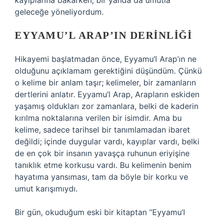
kayıplarına bakarken, bir yanda da umutla
geleceğe yöneliyordum.
EYYAMU’L ARAP’IN DERINLIĞI
Hikayemi başlatmadan önce, Eyyamu’l Arap’ın ne
olduğunu açıklamam gerektiğini düşündüm. Çünkü
o kelime bir anlam taşır; kelimeler, bir zamanların
dertlerini anlatır. Eyyamu’l Arap, Arapların eskiden
yaşamış oldukları zor zamanlara, belki de kaderin
kırılma noktalarına verilen bir isimdir. Ama bu
kelime, sadece tarihsel bir tanımlamadan ibaret
değildi; içinde duygular vardı, kayıplar vardı, belki
de en çok bir insanın yavaşça ruhunun eriyişine
tanıklık etme korkusu vardı. Bu kelimenin benim
hayatıma yansıması, tam da böyle bir korku ve
umut karışımıydı.
Bir gün, okuduğum eski bir kitaptan “Eyyamu’l