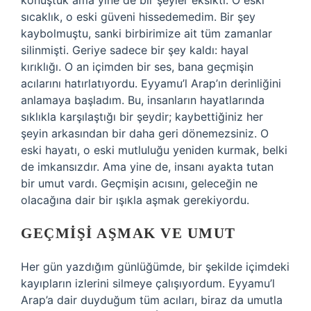
konuştuk ama yine de bir şeyler eksikti. O eski
sıcaklık, o eski güveni hissedemedim. Bir şey
kaybolmuştu, sanki birbirimize ait tüm zamanlar
silinmişti. Geriye sadece bir şey kaldı: hayal
kırıklığı. O an içimden bir ses, bana geçmişin
acılarını hatırlatıyordu. Eyyamu’l Arap’ın derinliğini
anlamaya başladım. Bu, insanların hayatlarında
sıklıkla karşılaştığı bir şeydir; kaybettiğiniz her
şeyin arkasından bir daha geri dönemezsiniz. O
eski hayatı, o eski mutluluğu yeniden kurmak, belki
de imkansızdır. Ama yine de, insanı ayakta tutan
bir umut vardı. Geçmişin acısını, geleceğin ne
olacağına dair bir ışıkla aşmak gerekiyordu.
GEÇMIŞI AŞMAK VE UMUT
Her gün yazdığım günlüğümde, bir şekilde içimdeki
kayıpların izlerini silmeye çalışıyordum. Eyyamu’l
Arap’a dair duyduğum tüm acıları, biraz da umutla