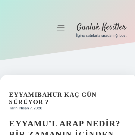
Günlük Kesitler
menüyü
aç
İlginç satırlarla sıradanlığı boz.
Gizlilik Politikası
Hakkımızda
Yasal Uyarı
EYYAMIBAHUR KAÇ GÜN
SÜRÜYOR ?
Tarih: Nisan 7, 2026
EYYAMU’L ARAP NEDIR?
BIR ZAMANIN İÇINDEN