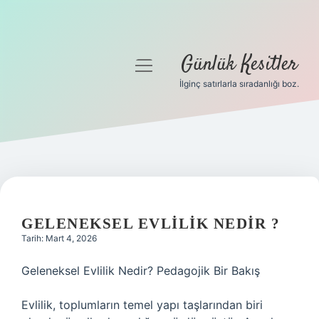
Günlük Kesitler
menüyü
aç
İlginç satırlarla sıradanlığı boz.
Gizlilik Politikası
Hakkımızda
Yasal Uyarı
GELENEKSEL EVLILIK NEDIR ?
Tarih: Mart 4, 2026
Geleneksel Evlilik Nedir? Pedagojik Bir Bakış
Evlilik, toplumların temel yapı taşlarından biri