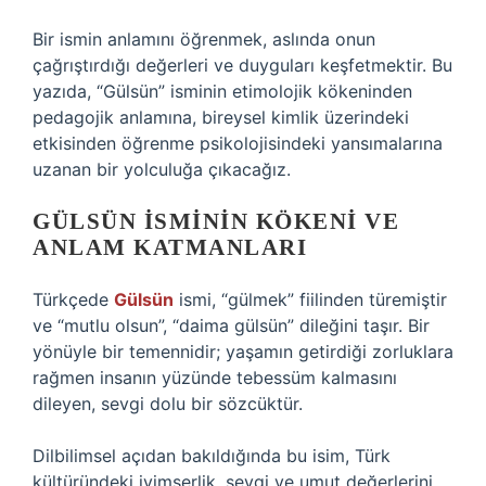
Bir ismin anlamını öğrenmek, aslında onun
çağrıştırdığı değerleri ve duyguları keşfetmektir. Bu
yazıda, “Gülsün” isminin etimolojik kökeninden
pedagojik anlamına, bireysel kimlik üzerindeki
etkisinden öğrenme psikolojisindeki yansımalarına
uzanan bir yolculuğa çıkacağız.
GÜLSÜN İSMININ KÖKENI VE
ANLAM KATMANLARI
Türkçede
Gülsün
ismi, “gülmek” fiilinden türemiştir
ve “mutlu olsun”, “daima gülsün” dileğini taşır. Bir
yönüyle bir temennidir; yaşamın getirdiği zorluklara
rağmen insanın yüzünde tebessüm kalmasını
dileyen, sevgi dolu bir sözcüktür.
Dilbilimsel açıdan bakıldığında bu isim, Türk
kültüründeki iyimserlik, sevgi ve umut değerlerini