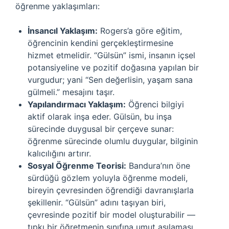
öğrenme yaklaşımları:
İnsancıl Yaklaşım:
Rogers’a göre eğitim,
öğrencinin kendini gerçekleştirmesine
hizmet etmelidir. “Gülsün” ismi, insanın içsel
potansiyeline ve pozitif doğasına yapılan bir
vurgudur; yani “Sen değerlisin, yaşam sana
gülmeli.” mesajını taşır.
Yapılandırmacı Yaklaşım:
Öğrenci bilgiyi
aktif olarak inşa eder. Gülsün, bu inşa
sürecinde duygusal bir çerçeve sunar:
öğrenme sürecinde olumlu duygular, bilginin
kalıcılığını artırır.
Sosyal Öğrenme Teorisi:
Bandura’nın öne
sürdüğü gözlem yoluyla öğrenme modeli,
bireyin çevresinden öğrendiği davranışlarla
şekillenir. “Gülsün” adını taşıyan biri,
çevresinde pozitif bir model oluşturabilir —
tıpkı bir öğretmenin sınıfına umut aşılaması