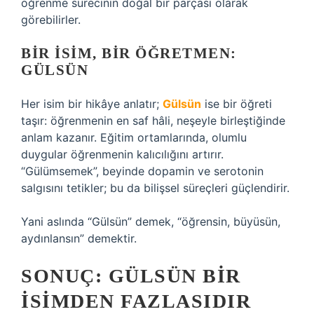
öğrenme sürecinin doğal bir parçası olarak
görebilirler.
BIR İSIM, BIR ÖĞRETMEN:
GÜLSÜN
Her isim bir hikâye anlatır;
Gülsün
ise bir öğreti
taşır: öğrenmenin en saf hâli, neşeyle birleştiğinde
anlam kazanır. Eğitim ortamlarında, olumlu
duygular öğrenmenin kalıcılığını artırır.
“Gülümsemek”, beyinde dopamin ve serotonin
salgısını tetikler; bu da bilişsel süreçleri güçlendirir.
Yani aslında “Gülsün” demek, “öğrensin, büyüsün,
aydınlansın” demektir.
SONUÇ: GÜLSÜN BIR
İSIMDEN FAZLASIDIR