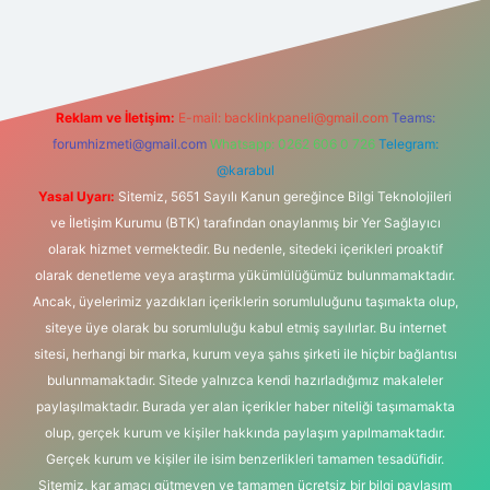
lbet giriş
Reklam ve İletişim:
E-mail:
backlinkpaneli@gmail.com
Teams:
forumhizmeti@gmail.com
Whatsapp: 0262 606 0 726
Telegram:
@karabul
Yasal Uyarı:
Sitemiz, 5651 Sayılı Kanun gereğince Bilgi Teknolojileri
ve İletişim Kurumu (BTK) tarafından onaylanmış bir Yer Sağlayıcı
olarak hizmet vermektedir. Bu nedenle, sitedeki içerikleri proaktif
olarak denetleme veya araştırma yükümlülüğümüz bulunmamaktadır.
Ancak, üyelerimiz yazdıkları içeriklerin sorumluluğunu taşımakta olup,
siteye üye olarak bu sorumluluğu kabul etmiş sayılırlar. Bu internet
sitesi, herhangi bir marka, kurum veya şahıs şirketi ile hiçbir bağlantısı
bulunmamaktadır. Sitede yalnızca kendi hazırladığımız makaleler
paylaşılmaktadır. Burada yer alan içerikler haber niteliği taşımamakta
olup, gerçek kurum ve kişiler hakkında paylaşım yapılmamaktadır.
Gerçek kurum ve kişiler ile isim benzerlikleri tamamen tesadüfidir.
Sitemiz, kar amacı gütmeyen ve tamamen ücretsiz bir bilgi paylaşım