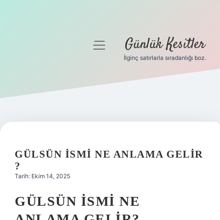
Günlük Kesitler
menüyü
aç
İlginç satırlarla sıradanlığı boz.
Gizlilik Politikası
Hakkımızda
Yasal Uyarı
GÜLSÜN ISMI NE ANLAMA GELIR
?
Tarih: Ekim 14, 2025
GÜLSÜN İSMI NE
ANLAMA GELIR?