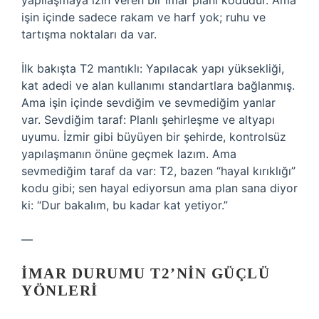
yapılaşmaya izin veren bir imar planı kodudur. Ama
işin içinde sadece rakam ve harf yok; ruhu ve
tartışma noktaları da var.
İlk bakışta T2 mantıklı: Yapılacak yapı yüksekliği,
kat adedi ve alan kullanımı standartlara bağlanmış.
Ama işin içinde sevdiğim ve sevmediğim yanlar
var. Sevdiğim taraf: Planlı şehirleşme ve altyapı
uyumu. İzmir gibi büyüyen bir şehirde, kontrolsüz
yapılaşmanın önüne geçmek lazım. Ama
sevmediğim taraf da var: T2, bazen “hayal kırıklığı”
kodu gibi; sen hayal ediyorsun ama plan sana diyor
ki: “Dur bakalım, bu kadar kat yetiyor.”
—
İMAR DURUMU T2’NIN GÜÇLÜ
YÖNLERI