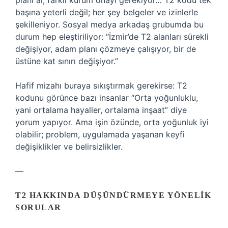
planı al, farklı kurum onayı gerekiyor… T2 kodu tek
başına yeterli değil; her şey belgeler ve izinlerle
şekilleniyor. Sosyal medya arkadaş grubumda bu
durum hep eleştiriliyor: “İzmir’de T2 alanları sürekli
değişiyor, adam planı çözmeye çalışıyor, bir de
üstüne kat sınırı değişiyor.”
Hafif mizahı buraya sıkıştırmak gerekirse: T2
kodunu görünce bazı insanlar “Orta yoğunluklu,
yani ortalama hayaller, ortalama inşaat” diye
yorum yapıyor. Ama işin özünde, orta yoğunluk iyi
olabilir; problem, uygulamada yaşanan keyfi
değişiklikler ve belirsizlikler.
—
T2 HAKKINDA DÜŞÜNDÜRMEYE YÖNELIK
SORULAR