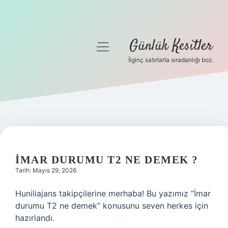
Günlük Kesitler
menüyü
aç
İlginç satırlarla sıradanlığı boz.
Gizlilik Politikası
Hakkımızda
Yasal Uyarı
İMAR DURUMU T2 NE DEMEK ?
Tarih: Mayıs 29, 2026
Huniliajans takipçilerine merhaba! Bu yazımız “İmar
durumu T2 ne demek” konusunu seven herkes için
hazırlandı.