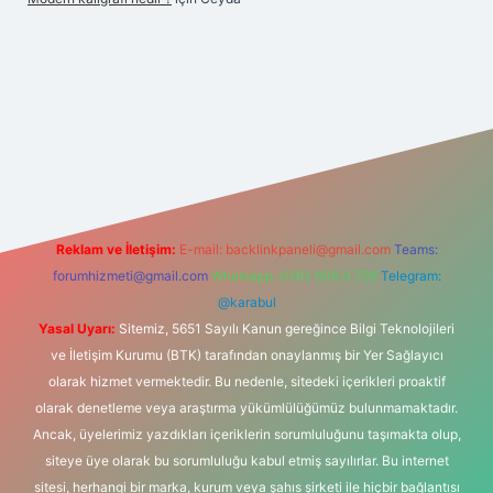
riş
Reklam ve İletişim:
E-mail:
backlinkpaneli@gmail.com
Teams:
forumhizmeti@gmail.com
Whatsapp: 0262 606 0 726
Telegram:
@karabul
Yasal Uyarı:
Sitemiz, 5651 Sayılı Kanun gereğince Bilgi Teknolojileri
ve İletişim Kurumu (BTK) tarafından onaylanmış bir Yer Sağlayıcı
olarak hizmet vermektedir. Bu nedenle, sitedeki içerikleri proaktif
olarak denetleme veya araştırma yükümlülüğümüz bulunmamaktadır.
Ancak, üyelerimiz yazdıkları içeriklerin sorumluluğunu taşımakta olup,
siteye üye olarak bu sorumluluğu kabul etmiş sayılırlar. Bu internet
sitesi, herhangi bir marka, kurum veya şahıs şirketi ile hiçbir bağlantısı