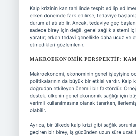
Kalp krizinin kan tahlilinde tespit edilip edil
erken dönemde fark edilirse, tedaviye başlam
durum atlatılabilir. Ancak, tedaviye geç başl
sadece birey için değil, genel sağlık sistemi iç
yaratır; erken tedavi genellikle daha ucuz ve e
etmedikleri gözlemlenir.
MAKROEKONOMIK PERSPEKTIF: KAMU
Makroekonomi, ekonominin genel işleyişine od
politikalarının da büyük bir etkisi vardır. Kalp k
doğrudan etkileyen önemli bir faktördür. Örneğ
destek, ülkenin genel ekonomik sağlığı için bü
verimli kullanılmasına olanak tanırken, ilerlem
olabilir.
Ayrıca, bir ülkede kalp krizi gibi sağlık sorunlar
geçiren bir birey, iş gücünden uzun süre uzak k