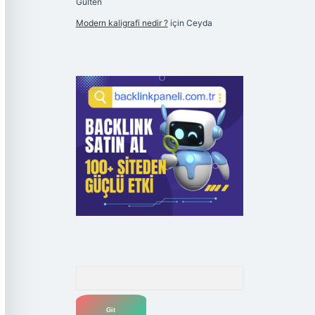
Gülten
Modern kaligrafi nedir ?
için
Ceyda
Arama