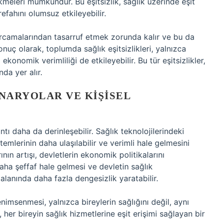
eleri mümkündür. Bu eşitsizlik, sağlık üzerinde eşit
efahını olumsuz etkileyebilir.
 harcamalarından tasarruf etmek zorunda kalır ve bu da
nuç olarak, toplumda sağlık eşitsizlikleri, yalnızca
konomik verimliliği de etkileyebilir. Bu tür eşitsizlikler,
da yer alır.
NARYOLAR VE KIŞISEL
ı daha da derinleşebilir. Sağlık teknolojilerindeki
ntemlerinin daha ulaşılabilir ve verimli hale gelmesini
ının artışı, devletlerin ekonomik politikalarını
daha şeffaf hale gelmesi ve devletin sağlık
k alanında daha fazla dengesizlik yaratabilir.
nimsenmesi, yalnızca bireylerin sağlığını değil, aynı
 her bireyin sağlık hizmetlerine eşit erişimi sağlayan bir