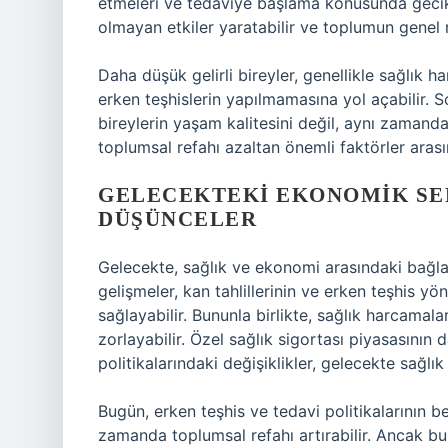
etmeleri ve tedaviye başlama konusunda gecikm
olmayan etkiler yaratabilir ve toplumun genel r
Daha düşük gelirli bireyler, genellikle sağlık
erken teşhislerin yapılmamasına yol açabilir. So
bireylerin yaşam kalitesini değil, aynı zamanda e
toplumsal refahı azaltan önemli faktörler arasın
GELECEKTEKI EKONOMIK SE
DÜŞÜNCELER
Gelecekte, sağlık ve ekonomi arasındaki bağlant
gelişmeler, kan tahlillerinin ve erken teşhis yö
sağlayabilir. Bununla birlikte, sağlık harcamalar
zorlayabilir. Özel sağlık sigortası piyasasının 
politikalarındaki değişiklikler, gelecekte sağlı
Bugün, erken teşhis ve tedavi politikalarının be
zamanda toplumsal refahı artırabilir. Ancak bu,