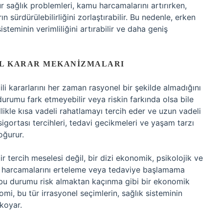
r sağlık problemleri, kamu harcamalarını artırırken,
n sürdürülebilirliğini zorlaştırabilir. Bu nedenle, erken
sisteminin verimliliğini artırabilir ve daha geniş
EL KARAR MEKANIZMALARI
li kararlarını her zaman rasyonel bir şekilde almadığını
u durumu fark etmeyebilir veya riskin farkında olsa bile
likle kısa vadeli rahatlamayı tercih eder ve uzun vadeli
k sigortası tercihleri, tedavi gecikmeleri ve yaşam tarzı
oğurur.
bir tercih meselesi değil, bir dizi ekonomik, psikolojik ve
ık harcamalarını erteleme veya tedaviye başlamama
bu durumu risk almaktan kaçınma gibi bir ekonomik
omi, bu tür irrasyonel seçimlerin, sağlık sisteminin
 koyar.