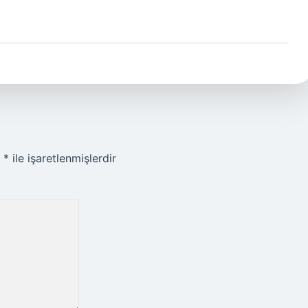
r
*
ile işaretlenmişlerdir