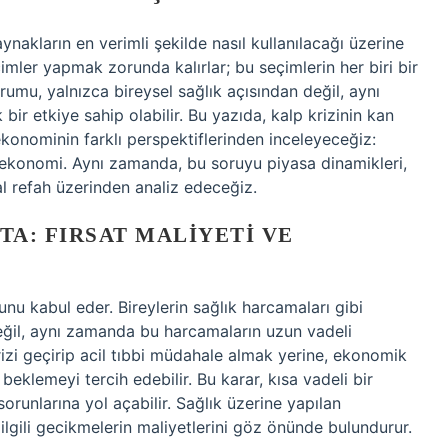
ynakların en verimli şekilde nasıl kullanılacağı üzerine
çimler yapmak zorunda kalırlar; bu seçimlerin her biri bir
 durumu, yalnızca bireysel sağlık açısından değil, aynı
 etkiye sahip olabilir. Bu yazıda, kalp krizinin kan
konominin farklı perspektiflerinden inceleyeceğiz:
konomi. Aynı zamanda, bu soruyu piyasa dinamikleri,
al refah üzerinden analiz edeceğiz.
TA: FIRSAT MALIYETI VE
nu kabul eder. Bireylerin sağlık harcamaları gibi
 değil, aynı zamanda bu harcamaların uzun vadeli
 krizi geçirip acil tıbbi müdahale almak yerine, ekonomik
eklemeyi tercih edebilir. Bu karar, kısa vadeli bir
orunlarına yol açabilir. Sağlık üzerine yapılan
 ilgili gecikmelerin maliyetlerini göz önünde bulundurur.