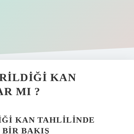
RILDIĞI KAN
R MI ?
IĞI KAN TAHLILINDE
 BIR BAKIŞ