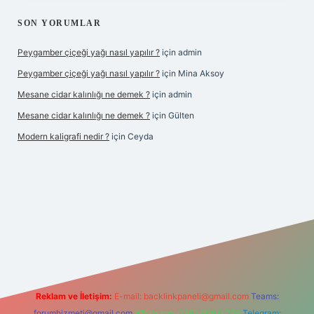
SON YORUMLAR
Peygamber çiçeği yağı nasıl yapılır ?
için
admin
Peygamber çiçeği yağı nasıl yapılır ?
için
Mina Aksoy
Mesane cidar kalınlığı ne demek ?
için
admin
Mesane cidar kalınlığı ne demek ?
için
Gülten
Modern kaligrafi nedir ?
için
Ceyda
ilbet giriş
Reklam ve İletişim:
E-mail:
backlinkpaneli@gmail.com
Teams:
forumhizmeti@gmail.com
Whatsapp: 0262 606 0 726
Telegram: