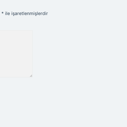
r
*
ile işaretlenmişlerdir