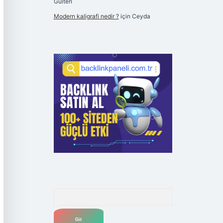
Gülten
Modern kaligrafi nedir ?
için
Ceyda
Arama