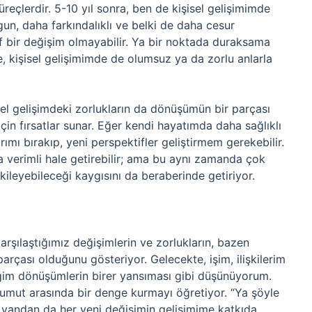
eçlerdir. 5-10 yıl sonra, ben de kişisel gelişimimde
gun, daha farkındalıklı ve belki de daha cesur
if bir değişim olmayabilir. Ya bir noktada duraksama
 kişisel gelişimimde de olumsuz ya da zorlu anlarla
 gelişimdeki zorlukların da dönüşümün bir parçası
in fırsatlar sunar. Eğer kendi hayatımda daha sağlıklı
ımı bırakıp, yeni perspektifler geliştirmem gerekebilir.
a verimli hale getirebilir; ama bu aynı zamanda çok
 etkileyebileceği kaygısını da beraberinde getiriyor.
rşılaştığımız değişimlerin ve zorlukların, bazen
parçası olduğunu gösteriyor. Gelecekte, işim, ilişkilerim
eğim dönüşümlerin birer yansıması gibi düşünüyorum.
mut arasında bir denge kurmayı öğretiyor. “Ya şöyle
r yandan da her yeni değişimin gelişimime katkıda