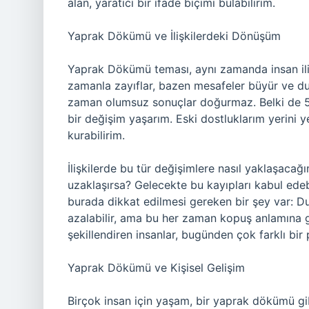
alan, yaratıcı bir ifade biçimi bulabilirim.
Yaprak Dökümü ve İlişkilerdeki Dönüşüm
Yaprak Dökümü teması, aynı zamanda insan ilişk
zamanla zayıflar, bazen mesafeler büyür ve d
zaman olumsuz sonuçlar doğurmaz. Belki de 5-
bir değişim yaşarım. Eski dostluklarım yerini ye
kurabilirim.
İlişkilerde bu tür değişimlere nasıl yaklaşaca
uzaklaşırsa? Gelecekte bu kayıpları kabul edebi
burada dikkat edilmesi gereken bir şey var: D
azalabilir, ama bu her zaman kopuş anlamına ge
şekillendiren insanlar, bugünden çok farklı bir p
Yaprak Dökümü ve Kişisel Gelişim
Birçok insan için yaşam, bir yaprak dökümü gib