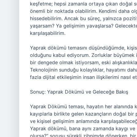
keşfetme; hepsi zamanla ortaya çıkan doğal sür
önemli bir noktada olabilirim. Kendimi daha ol
hissedebilirim. Ancak bu süreç, yalnızca pozit
yaşarsam? Ya gelişimim yavaşlarsa? Gelecekte,
karşılaşabilirim.
Yaprak dökümü temasını düşündüğümde, kişisel
olduğunu kabul ediyorum. Zorluklar büyümek iç
bir dengede olmak istiyorsam, eski alışkanlıklar
Teknolojinin sunduğu kolaylıklar, hayatımı dah
fazla dijital etkileşimin insan ilişkilerimi nasıl
Sonuç: Yaprak Dökümü ve Geleceğe Bakış
Yaprak Dökümü teması, hayatın her alanında ka
kayıplarla birlikte gelen kazançların doğal bir 
ve kişisel gelişimim anlamında karşılaşabilec
Yaprak dökümü, bana aynı zamanda kaygı ve u
olursa?” sorusu sürekli zihnimde dönerken, bi