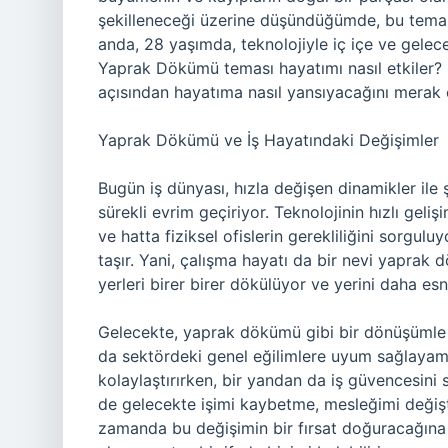
şekilleneceği üzerine düşündüğümde, bu tema b
anda, 28 yaşımda, teknolojiyle iç içe ve gelece
Yaprak Dökümü teması hayatımı nasıl etkiler? 5-1
açısından hayatıma nasıl yansıyacağını merak
Yaprak Dökümü ve İş Hayatındaki Değişimler
Bugün iş dünyası, hızla değişen dinamikler ile ş
sürekli evrim geçiriyor. Teknolojinin hızlı gelişi
ve hatta fiziksel ofislerin gerekliliğini sorgu
taşır. Yani, çalışma hayatı da bir nevi yaprak dö
yerleri birer birer dökülüyor ve yerini daha esnek
Gelecekte, yaprak dökümü gibi bir dönüşümle 
da sektördeki genel eğilimlere uyum sağlayama
kolaylaştırırken, bir yandan da iş güvencesin
de gelecekte işimi kaybetme, mesleğimi değişti
zamanda bu değişimin bir fırsat doğuracağına 