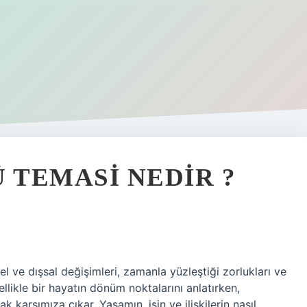
TEMASI NEDIR ?
l ve dışsal değişimleri, zamanla yüzleştiği zorlukları ve
ellikle bir hayatın dönüm noktalarını anlatırken,
 karşımıza çıkar. Yaşamın, işin ve ilişkilerin nasıl