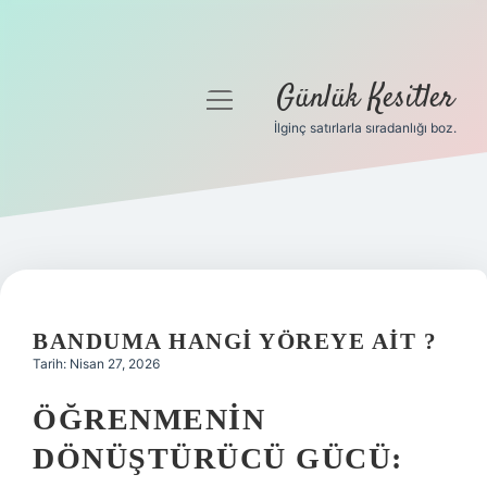
Günlük Kesitler
menüyü
aç
İlginç satırlarla sıradanlığı boz.
Gizlilik Politikası
Hakkımızda
Yasal Uyarı
BANDUMA HANGI YÖREYE AIT ?
Tarih: Nisan 27, 2026
ÖĞRENMENIN
DÖNÜŞTÜRÜCÜ GÜCÜ: