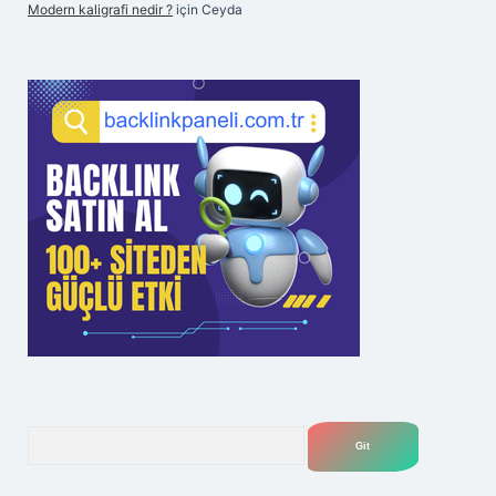
Modern kaligrafi nedir ?
için
Ceyda
Arama