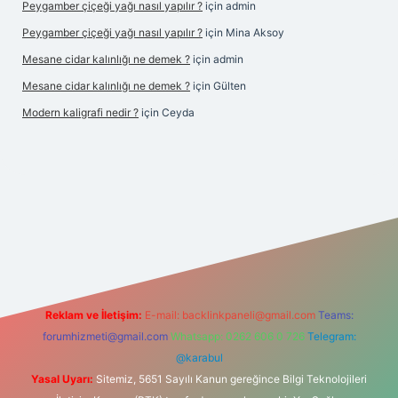
Peygamber çiçeği yağı nasıl yapılır ?
için
admin
Peygamber çiçeği yağı nasıl yapılır ?
için
Mina Aksoy
Mesane cidar kalınlığı ne demek ?
için
admin
Mesane cidar kalınlığı ne demek ?
için
Gülten
Modern kaligrafi nedir ?
için
Ceyda
iş
Reklam ve İletişim:
E-mail:
backlinkpaneli@gmail.com
Teams:
forumhizmeti@gmail.com
Whatsapp: 0262 606 0 726
Telegram:
@karabul
Yasal Uyarı:
Sitemiz, 5651 Sayılı Kanun gereğince Bilgi Teknolojileri