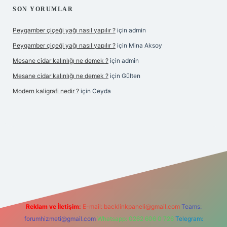
SON YORUMLAR
Peygamber çiçeği yağı nasıl yapılır ?
için
admin
Peygamber çiçeği yağı nasıl yapılır ?
için
Mina Aksoy
Mesane cidar kalınlığı ne demek ?
için
admin
Mesane cidar kalınlığı ne demek ?
için
Gülten
Modern kaligrafi nedir ?
için
Ceyda
iş
Reklam ve İletişim:
E-mail:
backlinkpaneli@gmail.com
Teams:
forumhizmeti@gmail.com
Whatsapp: 0262 606 0 726
Telegram: