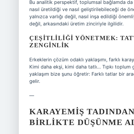
Bu analitik perspektif, toplumsal bağlamda da 
nasıl üretildiği ve nasıl geliştirilebileceği de 
yalnızca varlığı değil, nasıl inşa edildiği önem
değil, arkasındaki üretim zinciriyle ilgilidir.
ÇEŞITLILIĞI YÖNETMEK: TA
ZENGINLIK
Erkeklerin çözüm odaklı yaklaşımı, farklı karaye
Kimi daha ekşi, kimi daha tatlı… Tıpkı toplum gi
yaklaşım bize şunu öğretir: Farklı tatlar bir 
gelir.
—
KARAYEMIŞ TADINDAN
BIRLIKTE DÜŞÜNME A