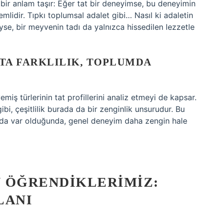
bir anlam taşır: Eğer tat bir deneyimse, bu deneyimin
önemlidir. Tıpkı toplumsal adalet gibi… Nasıl ki adaletin
liyse, bir meyvenin tadı da yalnızca hissedilen lezzetle
TTA FARKLILIK, TOPLUMDA
miş türlerinin tat profillerini analiz etmeyi de kapsar.
bi, çeşitlilik burada da bir zenginlik unsurudur. Bu
arada var olduğunda, genel deneyim daha zengin hale
 ÖĞRENDIKLERIMIZ:
LANI