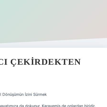
CI ÇEKIRDEKTEN
al Dönüşümün İzini Sürmek
 hayatımıza da dokunur. Karayemiş de onlardan biridir.