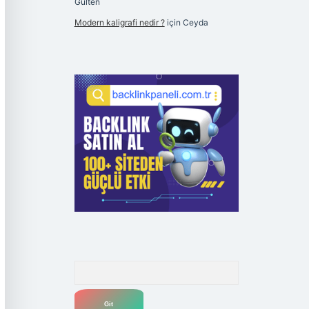
Gülten
Modern kaligrafi nedir ?
için
Ceyda
Arama