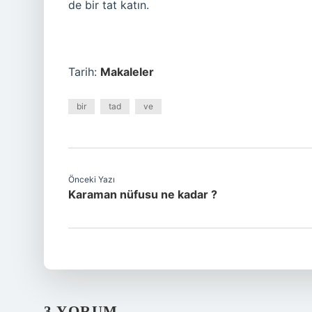
de bir tat katın.
Tarih:
Makaleler
bir
tad
ve
Önceki Yazı
Karaman nüfusu ne kadar ?
3 YORUM