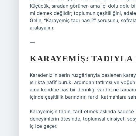
Küçücük, sıradan görünen ama içi dolu dolu bi
mi demek değildir; toplumun çeşitliliğini, adalet
Gelin, “Karayemiş tadı nasıl?” sorusunu, sofral
aralayalım.
—
KARAYEMIŞ: TADIYLA
Karadeniz’in serin rüzgârlarıyla beslenen karaye
ısırıkta hafif buruk, ardından tatlımsı ve yoğun
ama kendine has bir derinliği vardır; ne tamam
içinde çeşitlilik barındırır, farklı katmanlara sa
Karayemişin tadını tarif etmek aslında sadece b
deneyimlerin ötesinde, toplumsal cinsiyet, sosy
iç içe geçer.