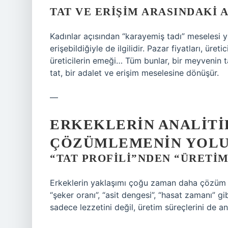
TAT VE ERIŞIM ARASINDAKI 
Kadınlar açısından “karayemiş tadı” meselesi y
erişebildiğiyle de ilgilidir. Pazar fiyatları, üret
üreticilerin emeği… Tüm bunlar, bir meyvenin ta
tat, bir adalet ve erişim meselesine dönüşür.
—
ERKEKLERIN ANALITIK
ÇÖZÜMLEMENIN YOL
“TAT PROFILI”NDEN “ÜRETIM
Erkeklerin yaklaşımı çoğu zaman daha çözüm od
“şeker oranı”, “asit dengesi”, “hasat zamanı” gib
sadece lezzetini değil, üretim süreçlerini de an