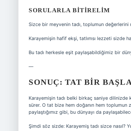
SORULARLA BITIRELIM
Sizce bir meyvenin tadı, toplumun değerlerini n
Karayemişin hafif ekşi, tatlımsı lezzeti sizde h
Bu tadı herkesle eşit paylaşabildiğimiz bir 
—
SONUÇ: TAT BIR BAŞL
Karayemişin tadı belki birkaç saniye dilinizd
sürer. O tat bize hem doğanın hem toplumun zeng
paylaştığımız gibi, bu dünyayı da paylaşabilece
Şimdi söz sizde: Karayemiş tadı sizce nasıl? 